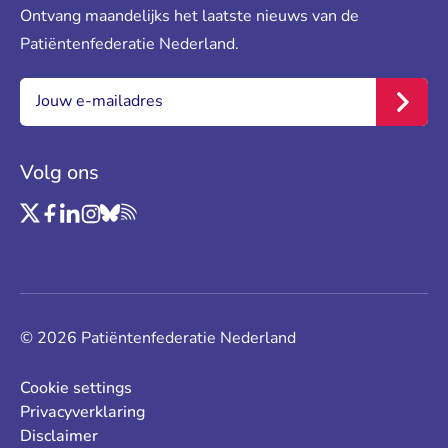
Ontvang maandelijks het laatste nieuws van de
Patiëntenfederatie Nederland.
E-mail:
*
Inschr
Volg ons
Link naar Twitter
Link naar Facebook
Link naar LinkedIn
Link naar Instagram
Link naar Bluesky
Link naar RSS
© 2026 Patiëntenfederatie Nederland
Cookie settings
Privacyverklaring
Disclaimer