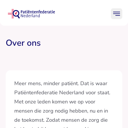
Ga naar homepage Leden
Mobi
Patiënten
Professionals
Leden
Over ons
Onderwerpen
Praktische hulp
Meer mens, minder patiënt
. Dat is waar
Over ons
Patiëntenfederatie Nederland voor staat.
Met onze leden komen we op voor
mensen die zorg nodig hebben, nu en in
Zo
de toekomst. Zodat mensen de zorg die