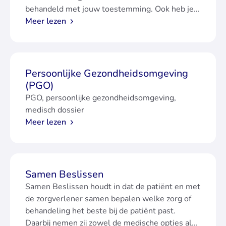
behandeld met jouw toestemming. Ook heb je
recht op inzage in je medisch dossier. Dit staat
Meer lezen
vastgelegd in de wet (WGBO),
Persoonlijke Gezondheidsomgeving
(PGO)
PGO, persoonlijke gezondheidsomgeving,
medisch dossier
Meer lezen
Samen Beslissen
Samen Beslissen houdt in dat de patiënt en met
de zorgverlener samen bepalen welke zorg of
behandeling het beste bij de patiënt past.
Daarbij nemen zij zowel de medische opties als