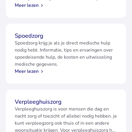
de wensen en voorkeuren van de van de patiënt
Meer lezen
in mee.
Spoedzorg
Spoedzorg krijg je als je direct medische hulp
nodig hebt. Informatie, tips en ervaringen over
spoedeisende hulp, de kosten en uitwisseling
medische gegevens.
Meer lezen
Verpleeghuiszorg
Verpleeghuiszorg is voor mensen die dag en
nacht zorg of toezicht of allebei nodig hebben. je
kunt verpleegzorg ook thuis of in een andere
woonsituatie krijgen. Voor verpleeghuiszorg heb