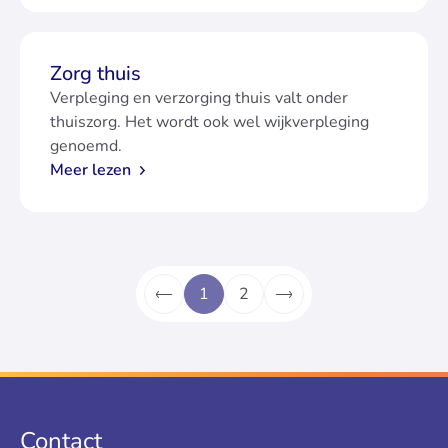
Zorg thuis
Verpleging en verzorging thuis valt onder
thuiszorg. Het wordt ook wel wijkverpleging
genoemd.
Meer lezen
1
2
Ga naar vorige pagina">
Ga naar volgende pagin
Contact