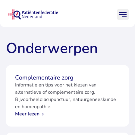
Ga naar homepage Patiënten
Mobi
Patiënten
Professionals
Leden
Onderwerpen
Begin van de inhoud op de Onderwerpen pagina
Onderwerpen
Praktische hulp
Complementaire zorg
Informatie en tips voor het kiezen van
Over ons
alternatieve of complementaire zorg.
Bijvoorbeeld acupunctuur, natuurgeneeskunde
en homeopathie.
Meer lezen
Zo