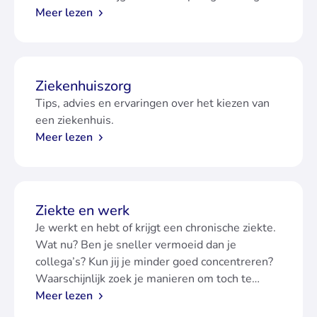
je een verwijzing oftewel een indicatie nodig.
Meer lezen
Ziekenhuiszorg
Tips, advies en ervaringen over het kiezen van
een ziekenhuis.
Meer lezen
Ziekte en werk
Je werkt en hebt of krijgt een chronische ziekte.
Wat nu? Ben je sneller vermoeid dan je
collega’s? Kun jij je minder goed concentreren?
Waarschijnlijk zoek je manieren om toch te
blijven werken als je ziek bent.
Meer lezen