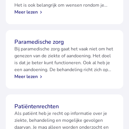
Het is ook belangrijk om wensen rondom je
ziekte en levenseinde te bespreken met
Meer lezen
naasten en je arts.
Paramedische zorg
Bij paramedische zorg gaat het vaak niet om het
genezen van de ziekte of aandoening. Het doel
is dat je beter kunt functioneren. Ook al heb je
een aandoening. De behandeling richt zich op
jouw klachten en de vraag die je hebt.
Meer lezen
Patiëntenrechten
Als patiënt heb je recht op informatie over je
ziekte, behandeling en mogelijke gevolgen
daarvan. Je mag alleen worden onderzocht en