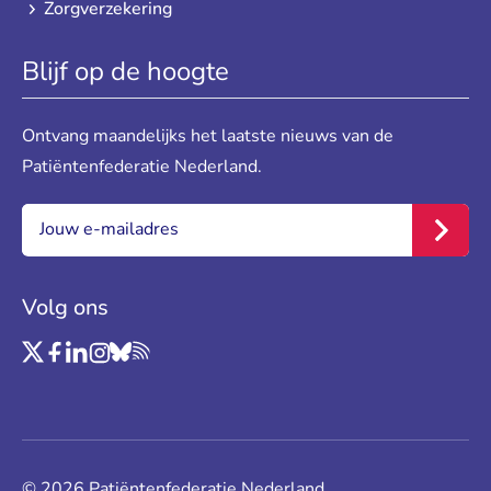
Zorgverzekering
Blijf op de hoogte
Ontvang maandelijks het laatste nieuws van de
Patiëntenfederatie Nederland.
E-mail:
*
Inschr
Volg ons
Link naar Twitter
Link naar Facebook
Link naar LinkedIn
Link naar Instagram
Link naar Bluesky
Link naar RSS
© 2026 Patiëntenfederatie Nederland