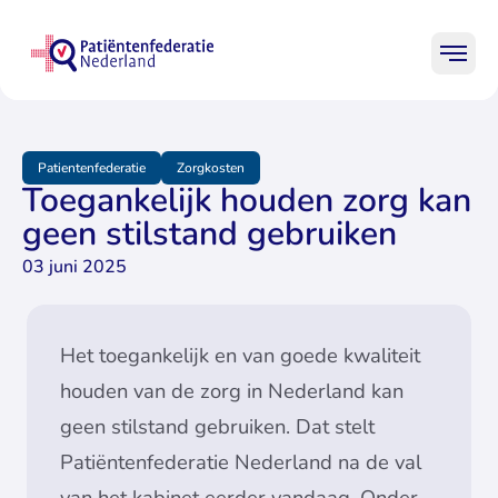
Ga naar homepage Patiënten
Begin main content
Mobi
Patiënten
Professionals
Leden
Patientenfederatie
Zorgkosten
Toegankelijk houden zorg kan
Onderwerpen
geen stilstand gebruiken
Praktische hulp
03 juni 2025
Over ons
Het toegankelijk en van goede kwaliteit
houden van de zorg in Nederland kan
geen stilstand gebruiken. Dat stelt
Zo
Patiëntenfederatie Nederland na de val
van het kabinet eerder vandaag. Onder