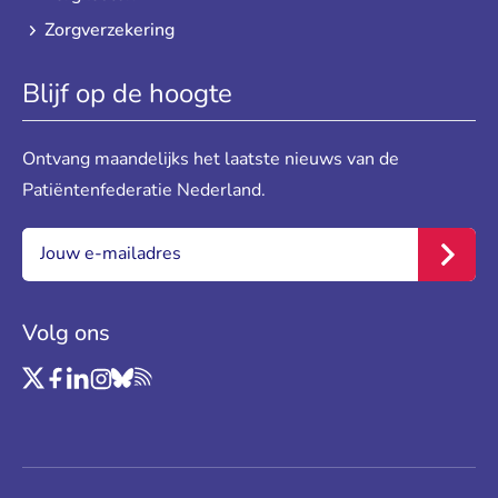
Zorgverzekering
Blijf op de hoogte
Ontvang maandelijks het laatste nieuws van de
Patiëntenfederatie Nederland.
E-mail:
*
Inschr
Volg ons
Link naar Twitter
Link naar Facebook
Link naar LinkedIn
Link naar Instagram
Link naar Bluesky
Link naar RSS