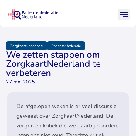
Ga naar homepage Patiënten
Mobi
Begin main content
Patiënten
Professionals
Leden
ZorgkaartNederland
Patientenfederatie
We zetten stappen om
Onderwerpen
ZorgkaartNederland te
verbeteren
Praktische hulp
27 mei 2025
Over ons
De afgelopen weken is er veel discussie
geweest over
ZorgkaartNederland
. De
Zo
zorgen en kritiek die we daarbij hoorden,
laten ons niet koud. Terechte kritiek