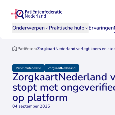
Ga naar homepage Patiënten
Onderwerpen
Praktische hulp
Ervaringen
Patiënten
ZorgkaartNederland verlegt koers en stop
Ga naar homepage patienten
Begin main content
Patientenfederatie
ZorgkaartNederland
ZorgkaartNederland v
stopt met ongeverifie
op platform
04 september 2025